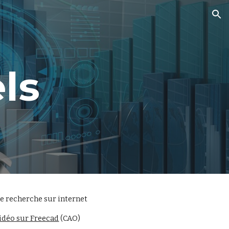
ion
ls
ne recherche sur internet
vidéo sur Freecad
 (CAO)