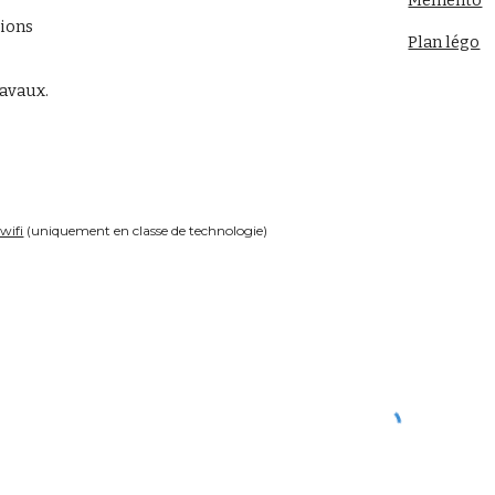
Memento
tions
Plan légo
avaux. 
wifi
 (uniquement en classe de technologie)