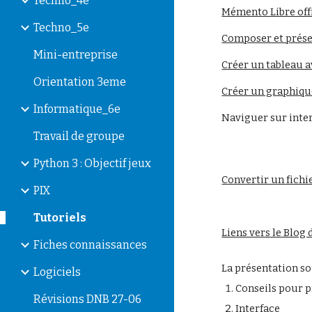
Techno_4e
Mémento Libre offi
Techno_5e
Composer et présen
Mini-entreprise
Créer un tableau a
Orientation 3eme
Créer un graphiqu
Informatique_6e
Naviguer sur inte
Travail de groupe
Python 3 : Objectif jeux
Convertir un fichi
PIX
Tutoriels
Liens vers le Blog 
Fiches connaissances
La présentation so
Logiciels
Conseils pour 
Révisions DNB 27-06
Interface