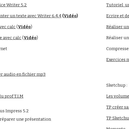
ce Writer 5.2
Tutoriel  
ter un texte avec Writer 6.4.4
(
Vidéo
)
Ecrire et 
vec calc
 (
Vidéo
)
Réaliser u
e avec calc
 (
Vidéo
)
Réaliser u
rnet
Compresser
Exercices m
er audio en fichier mp3
Sketchup :
du prof T.I.M
Les volum
TP créer s
us Impress 5.2 
TP Sketchu
préparer une présentation