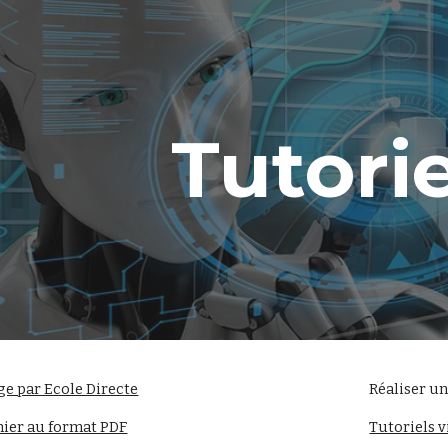
ip to main content
Skip to navigat
Tutorie
e par Ecole Directe
Réaliser u
hier au format PDF
Tutoriels 