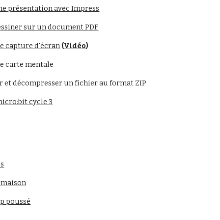
une présentation avec Impress
dessiner sur un document PDF
ne capture d'écran
(
Vidéo
)
ne carte mentale
 et décompresser un fichier au format ZIP
icro:bit cycle 3
es
a maison
p poussé