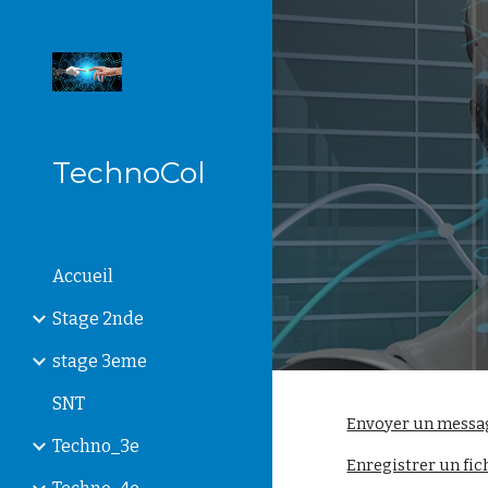
Sk
TechnoCol
Accueil
Stage 2nde
stage 3eme
SNT
Envoyer un messag
Techno_3e
Enregistrer un fic