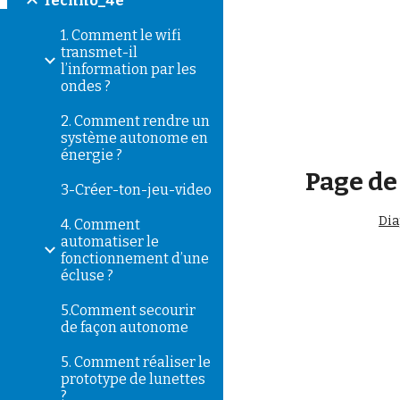
Techno_4e
1. Comment le wifi
transmet-il
l’information par les
ondes ?
2. Comment rendre un
système autonome en
énergie ?
Page de
3-Créer-ton-jeu-video
Di
4. Comment
automatiser le
fonctionnement d’une
écluse ?
5.Comment secourir
de façon autonome
5. Comment réaliser le
prototype de lunettes
?