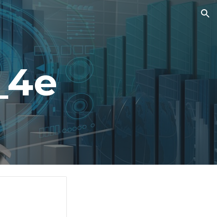
ion
_4e