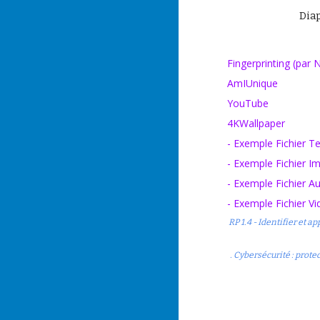
Dia
Fingerprinting (par 
AmIUnique
YouTube
4KWallpaper
-
Exemple Fichier T
-
Exemple Fichier I
-
Exemple Fichier A
-
Exemple Fichier V
RP 1.4 - Identifier et
. Cybersécurité : prot