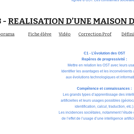
lignée d’OST. Les contraintes sociétal
3 -
REALISATION D’UNE MAISON
porama
Fiche élève
Vidéo
Correction Prof
Défin
C1 - L’évolution des OST
Repères de progressivité :
Mettre en relation les OST avec leurs us
Identifier les avantages et les inconvénients
aux évolutions technologiques et informat
Compétence et connaissances :
Les grands types d’apprentissage des intel
artificielles et leurs usages possibles (géoloc
identification, calcul, traduction, etc.)
Les incidences sociétales, notamment l’étude d
de l’effet de l’usage d’une intelligence artifici