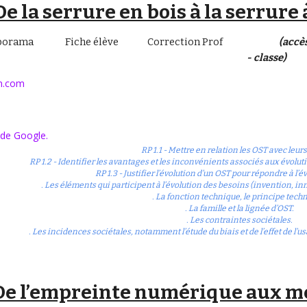
De la serrure en bois à la serrure
porama
Fiche élève
Correction Prof
(accè
- classe)
on.com
de Google.
RP 1.1 - Mettre en relation les OST avec leur
RP 1.2 - Identifier les avantages et les inconvénients associés aux évolu
RP 1.3 - Justifier l’évolution d’un OST pour répondre à l’
. Les éléments qui participent à l’évolution des besoins (invention, 
. La fonction technique, le principe tech
. La famille et la lignée d’OST.
. Les contraintes sociétales.
. Les incidences sociétales, notamment l’étude du biais et de l’effet de l’usa
De l’empreinte numérique aux 