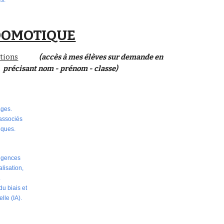
es.
 DOMOTIQUE
itions
(accès à mes élèves sur demande en
précisant nom - prénom - classe)
ages.
 associés
iques.
ligences
alisation,
.
u biais et
elle (IA).