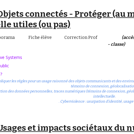
Objets connectés - Protéger (au 
le utiles (ou pas)
porama
Fiche élève
Correction Prof
(accè
- classe)
yve Systems
ublic
 ?
 appliquer les règles pour un usage raisonné des objets communicants et des envi
témoins de connexion, géolocalisatio
ection des données personnelles, traces numériques (témoins de connexion, géoloca
intellectuelle.
. Cyberviolence : usurpation d’identité, usage
Usages et impacts sociétaux du 