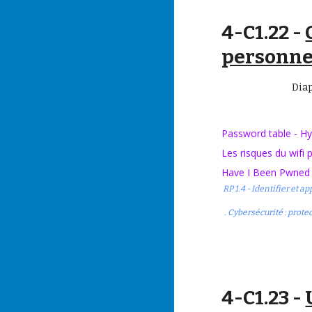
4-
C1.22 -
personnel
Dia
Password table - H
Les risques du wifi p
Have I Been Pwned
RP 1.4 - Identifier et
. Cybersécurité : prot
4-
C1.23 -