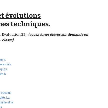
et évolutions
̀mes techniques.
n
Evaluation 2B
(accès à mes élèves sur demande en
 classe)
ages.
 associés
iques.
dre à
s besoins
ble). La
mille et la
es.