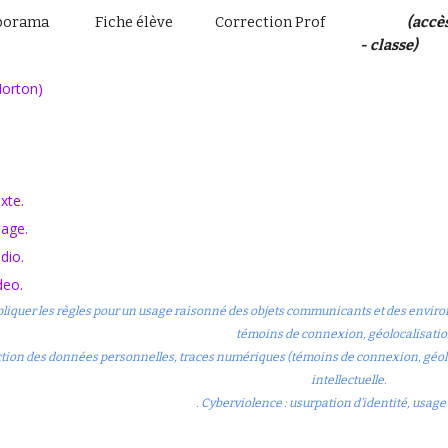
porama
Fiche élève
Correction Prof
(accè
- classe)
Norton)
exte
.
mage
.
udio
.
ideo
.
 appliquer les règles pour un usage raisonné des objets communicants et des envi
témoins de connexion, géolocalisatio
ection des données personnelles, traces numériques (témoins de connexion, géoloca
intellectuelle.
. Cyberviolence : usurpation d’identité, usage