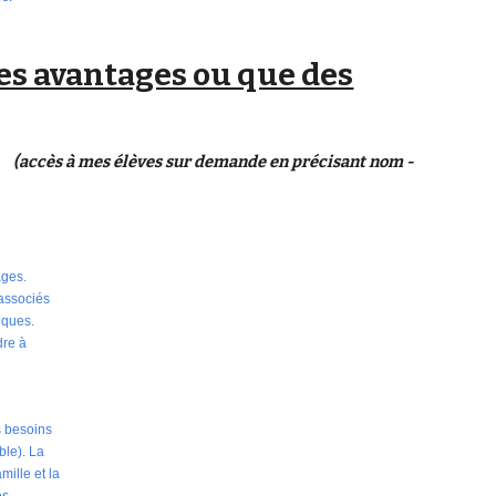
es avantages ou que des
(accès à mes élèves sur demande en précisant nom -
ages.
 associés
iques.
dre à
s besoins
ble). La
mille et la