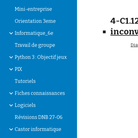
Mini-entreprise
4-C1.1
Orientation 3eme
inconv
Informatique_6e
Travail de groupe
Di
Python 3 : Objectif jeux
PIX
Tutoriels
Fiches connaissances
Logiciels
Révisions DNB 27-06
Castor informatique