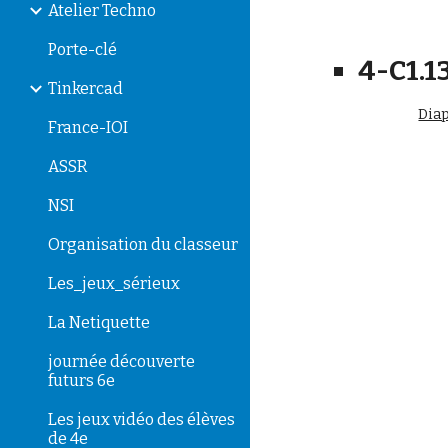
Atelier Techno
Porte-clé
4-C1.1
Tinkercad
Dia
France-IOI
ASSR
NSI
Organisation du classeur
Les_jeux_sérieux
La Netiquette
journée découverte
futurs 6e
Les jeux vidéo des élèves
de 4e