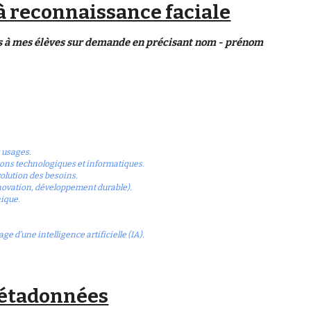
 à reconnaissance faciale
s à mes élèves sur demande en précisant nom - prénom
s usages.
tions technologiques et informatiques.
évolution des besoins.
innovation, développement durable).
nique.
ge d’une intelligence artificielle (IA).
métadonnées