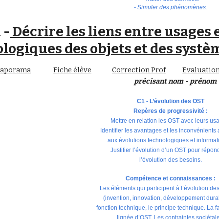
- Simuler des phénomènes.
 -
Décrire les liens entre usages 
logiques des objets et des syste
iaporama
Fiche élève
Correction
Prof
Evaluatio
précisant nom - prénom -
C1 - L’évolution des OST
Repères de progressivité :
Mettre en relation les OST avec leurs us
Identifier les avantages et les inconvénients
aux évolutions technologiques et informat
Justifier l’évolution d’un OST pour répon
l’évolution des besoins.
Compétence et connaissances :
Les éléments qui participent à l’évolution de
(invention, innovation, développement dura
fonction technique, le principe technique. La fa
lignée d’OST. Les contraintes sociétal