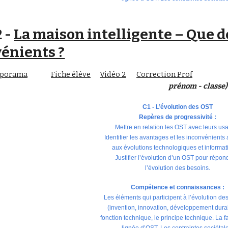
2 -
La maison intelligente – Que d
énients ?
aporama
Fiche élève
Vidéo 2
Correction Prof
prénom - classe)
C1 - L’évolution des OST
Repères de progressivité :
Mettre en relation les OST avec leurs us
Identifier les avantages et les inconvénients
aux évolutions technologiques et informat
Justifier l’évolution d’un OST pour répon
l’évolution des besoins.
Compétence et connaissances :
Les éléments qui participent à l’évolution de
(invention, innovation, développement dura
fonction technique, le principe technique. La fa