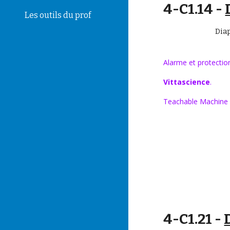
4-
C1.14 -
Les outils du prof
Dia
Alarme et
protecti
Vittascience
.
Teachable Machine
4-
C1.21 -