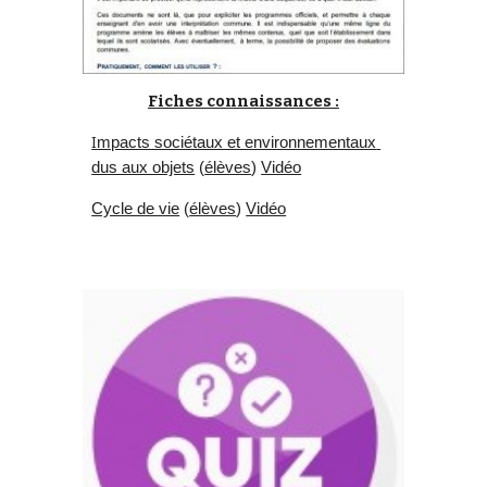
Fiches connaissances :
I
mpacts sociétaux et environnementaux 
dus aux objets
 (
élèves
) 
Vidéo
Cycle de vie
 (
élèves
) 
Vidéo